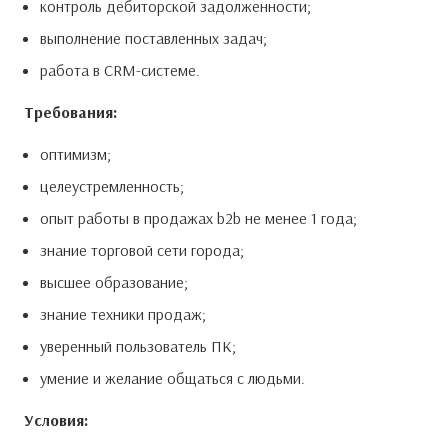
контроль дебиторской задолженности;
выполнение поставленных задач;
работа в CRM-системе.
Требования:
оптимизм;
целеустремленность;
опыт работы в продажах b2b не менее 1 года;
знание торговой сети города;
высшее образование;
знание техники продаж;
Ваше имя
Ваше имя
Ваше имя
Ваше имя
Ваш номер телефона
Ваш номер телефона
Ваш номер телефона
Ваш номер телефона
уверенный пользователь ПК;
Ваш email
Ваш email
Ваш email
Ваш email
Дополнительная информация
Даю согласие на обработку персональных данных.
Даю согласие на обработку персональных данных.
Даю согласие на обработку персональных данных.
* — поля, обязательные для заполнения
* — поля, обязательные для заполнения
* — поля, обязательные для заполнения
* — поля, обязательные для заполнения
Отправить
Отправить
Отправить
Получить прайс
умение и желание общаться с людьми.
Условия: