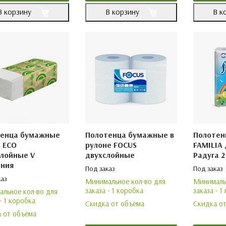
В корзину
В корзину
В к
тенца бумажные
Полотенца бумажные в
Полотен
 ECO
рулоне FOCUS
FAMILIA
лойные V
двухслойные
Радуга 2
ния
Под заказ
Под заказ
каз
Минимальное кол-во для
Минимальн
заказа - 1 коробка
заказа - 1
льное кол-во для
- 1 коробка
Скидка от объёма
Скидка о
 от объёма