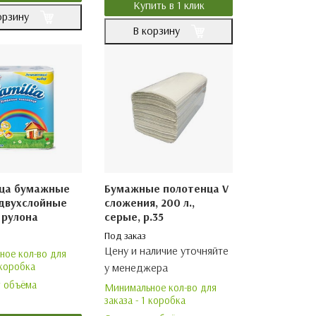
Купить в 1 клик
орзину
В корзину
ца бумажные
Бумажные полотенца V
 двухслойные
сложения, 200 л.,
 рулона
серые, р.35
Под заказ
Цену и наличие уточняйте
ое кол-во для
 коробка
у менеджера
т объёма
Минимальное кол-во для
заказа - 1 коробка