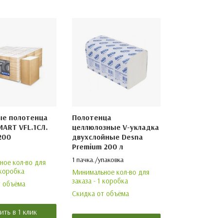
е полотенца
Полотенца
ART VFL.1СЛ.
целлюлозные V-укладка
200
двухслойные Desna
Premium 200 л
1 пачка./упаковка
ое кол-во для
 коробка
Минимальное кол-во для
заказа - 1 коробка
т объёма
Скидка от объёма
ить в 1 клик