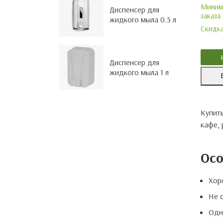
торговых сетей
Минима
Диспенсер для
заказа 
Одноразовая посуда и
жидкого мыла 0.5 л
принадлежности для
Скидка
шаурмичных
Одноразовая посуда и
упаковка для доставки еды
Диспенсер для
жидкого мыла 1 л
Одноразовая посуда и
упаковка для летнего кафе,
веранды ресторана
Купит
кафе, 
Осо
Хор
Не 
Одн