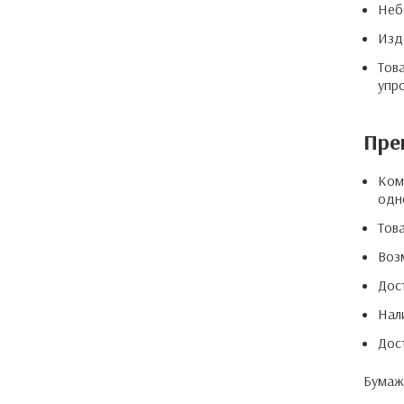
Неб
Изд
Тов
упр
Пре
Ком
одн
Това
Воз
Дос
Нал
Дос
Бумажн