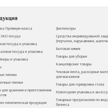
дукция
вка Премиум-класса
Диспенсеры
 ЭКО посуда
Средства индивидуальной защ
(перчатки, нарукавники, шапочк
ная посуда и упаковка
Бытовая химия
азовая посуда и упаковка
Товары для уборки
йнеры и упаковка
Канцелярские товары
ы
Чековая лента, расходные мат
ые пленки
для магазинов
вочные пленки
Товары для сервировки стола
 для хранения и приготовления
Новогодняя упаковка и аксесс
ктов
Товарные предложения по вид
но-гигиеническая продукция
бизнеса