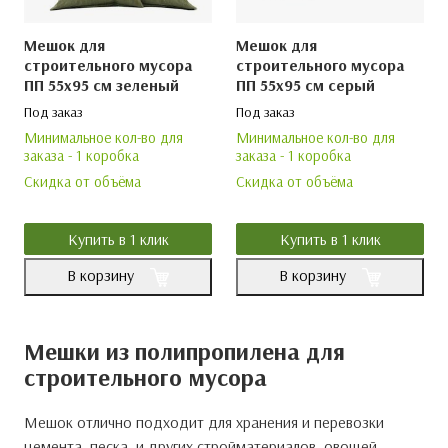
Мешок для
Мешок для
строительного мусора
строительного мусора
ПП 55х95 см зеленый
ПП 55х95 см серый
Под заказ
Под заказ
Минимальное кол-во для
Минимальное кол-во для
заказа - 1 коробка
заказа - 1 коробка
Скидка от объёма
Скидка от объёма
Ваше имя
Ваше имя
Ваше имя
Ваше имя
Ваш номер телефона
Ваш номер телефона
Ваш номер телефона
Ваш номер телефона
Ваш email
Ваш email
Ваш email
Ваш email
Дополнительная информация
Даю согласие на обработку персональных данных.
Даю согласие на обработку персональных данных.
Даю согласие на обработку персональных данных.
* — поля, обязательные для заполнения
* — поля, обязательные для заполнения
* — поля, обязательные для заполнения
* — поля, обязательные для заполнения
Отправить
Отправить
Отправить
Получить прайс
Купить в 1 клик
Купить в 1 клик
В корзину
В корзину
Мешки из полипропилена для
строительного мусора
Мешок отлично подходит для хранения и перевозки
цемента, песка, и других стройматериалов, овощей,