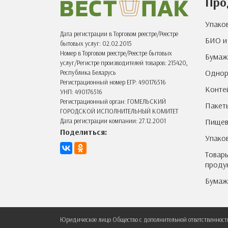
Про
материалы для магазинов и
торговых сетей
Упако
Одноразовая посуда и
Дата регистрации в Торговом реестре/Реестре
принадлежности для
БИО и
бытовых услуг: 02.02.2015
шаурмичных
Номер в Торговом реестре/Реестре бытовых
Бумаж
Одноразовая посуда и
услуг/Регистре производителей товаров: 215420,
Однор
Республика Беларусь
упаковка для доставки еды
Регистрационный номер ЕГР: 490176516
Конте
Одноразовая посуда и
УНП: 490176516
упаковка для летнего кафе,
Регистрационный орган: ГОМЕЛЬСКИЙ
Пакет
веранды ресторана
ГОРОДСКОЙ ИСПОЛНИТЕЛЬНЫЙ КОМИТЕТ
Пищев
Дата регистрации компании: 27.12.2001
Поделиться:
Упако
Товары
проду
Бумаж
Юридическое лицо Общество с дополнительной ответственност