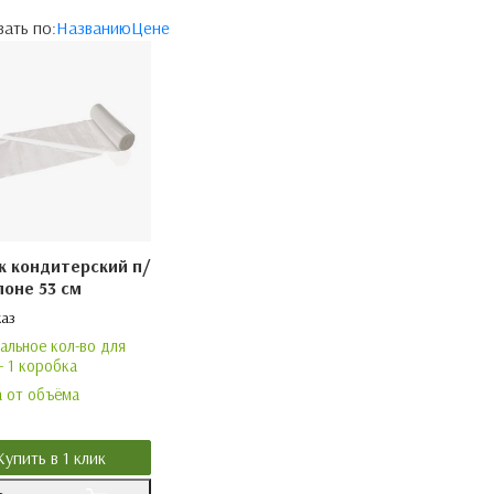
ать по:
Названию
Цене
 кондитерский п/
лоне 53 см
каз
льное кол-во для
- 1 коробка
 от объёма
Купить в 1 клик