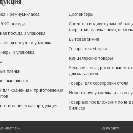
дукция
вка Премиум-класса
Диспенсеры
 ЭКО посуда
Средства индивидуальной защ
(перчатки, нарукавники, шапочк
ная посуда и упаковка
Бытовая химия
азовая посуда и упаковка
Товары для уборки
йнеры и упаковка
Канцелярские товары
ы
Чековая лента, расходные мат
ые пленки
для магазинов
вочные пленки
Товары для сервировки стола
 для хранения и приготовления
Новогодняя упаковка и аксесс
ктов
Товарные предложения по вид
но-гигиеническая продукция
бизнеса
ью «Вестпак»
Карта сайта