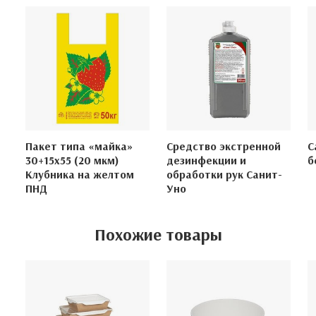
Пакет типа «майка»
Средство экстренной
С
30+15х55 (20 мкм)
дезинфекции и
б
Клубника на желтом
обработки рук Санит-
ПНД
Уно
Похожие товары