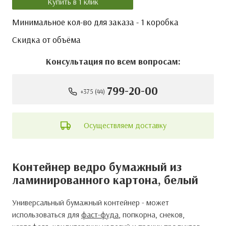
Купить в 1 клик
Минимальное кол-во для заказа - 1 коробка
Скидка от объёма
Консультация по всем вопросам:
799-20-00
+375 (44)
Осуществляем доставку
Контейнер ведро бумажный из
ламинированного картона, белый
Универсальный бумажный контейнер - может
Самовывоз со склада
Сумма минимального заказа составляет – 50 руб.
Адрес склада: г.
Минск
, ул. Почтовая, д. 16 к3 ангар 14.
График работы склада г. Минск:
ПН - ЧТ с 09:00 до
16:30, обед: 13:00 до 14:00, ПТ с 09:00 до 15:30,
обед: 13:00 до 14:00.
Выходные: Суббота,
использоваться для
фаст-фуда
, попкорна, снеков,
воскресенье и праздничные дни.
Адрес склада: г.
Гомель
, ул. Троллейбусная, д. 12В-6.
График работы склада г. Гомель:
ПН - ЧТ с 09:00 до
16:00, обед: 13:00 до 14:00, ПТ с 09:00 до 15:30,
обед: 13:00 до 14:00
. Выходные: Суббота,
воскресенье и праздничные дни.
Наши клиенты могут самостоятельно приехать за
выбранной продукцией.
Предварительно согласовав
с нашим менеджером удобное время для приезда
в наш офис и на склад
. При оформлении заказа на
сайте, рекомендуем выбрать способ доставки
«Самовывоз со склада».