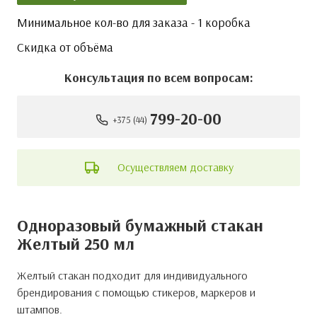
Минимальное кол-во для заказа - 1 коробка
Скидка от объёма
Консультация по всем вопросам:
799-20-00
+375 (44)
Осуществляем доставку
Одноразовый бумажный стакан
Желтый 250 мл
Желтый стакан подходит для индивидуального
брендирования с помощью стикеров, маркеров и
Самовывоз со склада
Сумма минимального заказа составляет – 50 руб.
Адрес склада: г.
Минск
, ул. Почтовая, д. 16 к3 ангар 14.
штампов.
График работы склада г. Минск:
ПН - ЧТ с 09:00 до
16:30, обед: 13:00 до 14:00, ПТ с 09:00 до 15:30,
обед: 13:00 до 14:00.
Выходные: Суббота,
воскресенье и праздничные дни.
Адрес склада: г.
Гомель
, ул. Троллейбусная, д. 12В-6.
График работы склада г. Гомель:
ПН - ЧТ с 09:00 до
16:00, обед: 13:00 до 14:00, ПТ с 09:00 до 15:30,