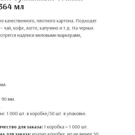
/364 мл
з качественного, плотного картона. Подходят
 чай, кофе, латте, капучино и т.д. На черных
мотрятся надписи меловыми маркерами,
мл.
 90 мм.
.
е: 1 000 шт. в коробке/50 шт. в упаковке.
чество для заказа:
1 коробка = 1 000 шт.
а для заказа:
кратно коробке, но не менее 50