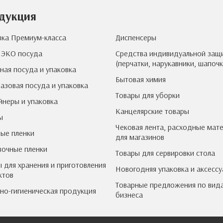
дукция
вка Премиум-класса
Диспенсеры
 ЭКО посуда
Средства индивидуальной защ
(перчатки, нарукавники, шапочк
ная посуда и упаковка
Бытовая химия
азовая посуда и упаковка
Товары для уборки
йнеры и упаковка
Канцелярские товары
ы
Чековая лента, расходные мат
ые пленки
для магазинов
вочные пленки
Товары для сервировки стола
 для хранения и приготовления
Новогодняя упаковка и аксесс
ктов
Товарные предложения по вид
но-гигиеническая продукция
бизнеса