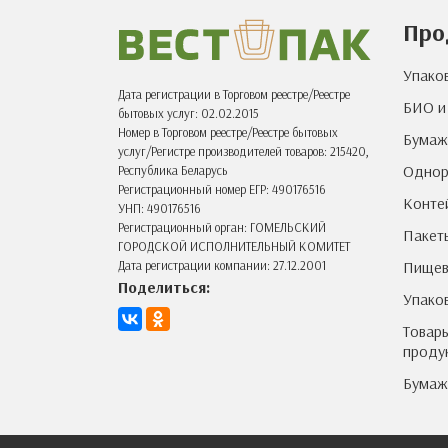
Упаковка и расходные
Про
материалы для магазинов и
торговых сетей
Упако
Одноразовая посуда и
Дата регистрации в Торговом реестре/Реестре
принадлежности для
БИО и
бытовых услуг: 02.02.2015
шаурмичных
Номер в Торговом реестре/Реестре бытовых
Бумаж
Одноразовая посуда и
услуг/Регистре производителей товаров: 215420,
Однор
Республика Беларусь
упаковка для доставки еды
Регистрационный номер ЕГР: 490176516
Конте
Одноразовая посуда и
УНП: 490176516
упаковка для летнего кафе,
Регистрационный орган: ГОМЕЛЬСКИЙ
Пакет
веранды ресторана
ГОРОДСКОЙ ИСПОЛНИТЕЛЬНЫЙ КОМИТЕТ
Пищев
Дата регистрации компании: 27.12.2001
Поделиться:
Упако
Товары
проду
Бумаж