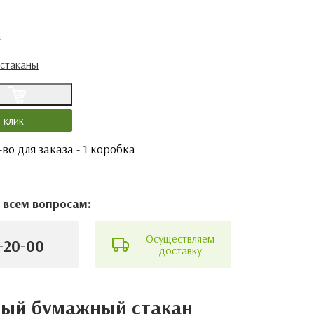
а
 стаканы
у
1 клик
во для заказа - 1 коробка
 всем вопросам:
Осуществляем
-20-00
доставку
вый бумажный стакан