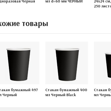
дноразовая Черная
мл d=60 мм ЧЕРНЫЙ
24х24 см,
250 лист
хожие товары
такан бумажный 497
Стакан бумажный 400
Стакан 
л Черный
мл Черный Black
мл Черны