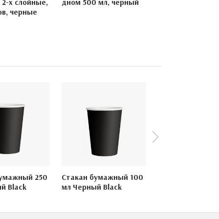
 2-х слойные,
дном 500 мл, черный
эластомерные A
ов, черные
Чёрные
бумажный 250
Стакан бумажный 100
й Black
мл Черный Black