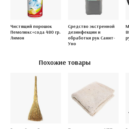
Чистящий порошок
Средство экстренной
М
Пемолюкс+сода 480 гр.
дезинфекции и
8
Лимон
обработки рук Санит-
р
Уно
Похожие товары