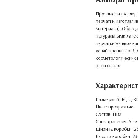
Прочные гипоаллер
перчатки изготавли
материала). Облада
натуральными латек
перчатки не вызыва
хозяйственных рабо
косметологических 
ресторанах.
Характерист
Размеры: S, M, L, XL
Цвет: прозрачные.
Состав: ПВХ.
Срок хранения: 5 ле
Ширина коробки: 25
Высота коробки: 23
Самовывоз со склада