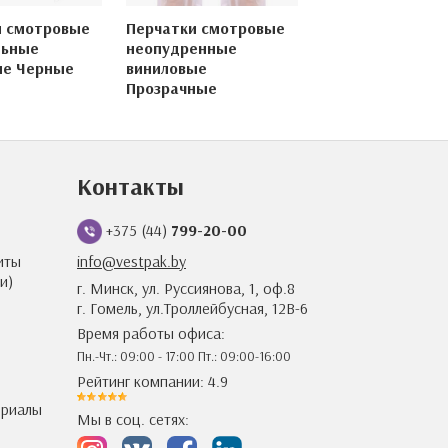
и смотровые
Перчатки смотровые
Перчатки винил
льные
неопудренные
Aviora черные
ые Черные
виниловые
Прозрачные
Контакты
+375 (44)
799-20-00
иты
info@vestpak.by
и)
г. Минск, ул. Руссиянова, 1, оф.8
г. Гомель, ул.Троллейбусная, 12В-6
Время работы офиса:
Пн.-Чт.: 09:00 - 17:00 Пт.: 09:00-16:00
Рейтинг компании: 4.9
ериалы
Мы в соц. сетях: