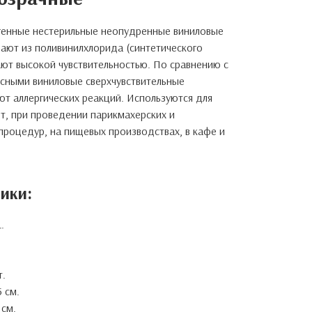
генные нестерильные неопудренные виниловые
вают из поливинилхлорида (синтетического
ют высокой чувствительностью. По сравнению с
сными виниловые сверхчувствительные
ют аллергических реакций. Используются для
т, при проведении парикмахерских и
процедур, на пищевых производствах, в кафе и
ики:
.
т.
 см.
 см.