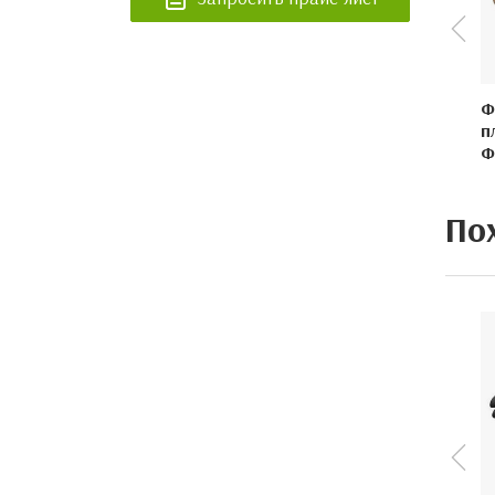
Одноразовая посуда и
принадлежности для
кофейни
Упаковка и расходные
Ф
материалы для магазинов и
п
торговых сетей
Ф
Одноразовая посуда и
принадлежности для
шаурмичных
По
Одноразовая посуда и
упаковка для доставки еды
Одноразовая посуда и
упаковка для летнего кафе,
веранды ресторана