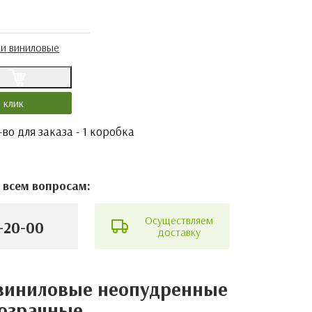
и виниловые
у
1 клик
во для заказа - 1 коробка
 всем вопросам:
Осуществляем
-20-00
доставку
виниловые неопудренные
озрачные