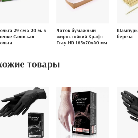
ольга 29 см х 20 м. в
Лоток бумажный
Шампуры
ленке Саянская
жиростойкий Крафт
береза
ольга
Tray-HD 165х70х40 мм
хожие товары