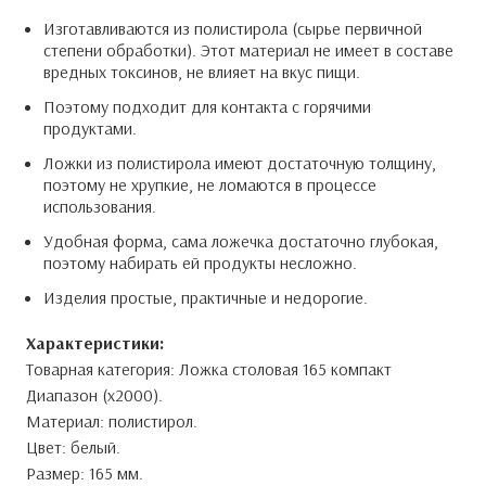
График доставки по Гомельской области:
Среда - г. Жлобин, г. Рогачев (условия доставки
* — поля, обязательные для заполнения
* — поля, обязательные для заполнения
* — поля, обязательные для заполнения
* — поля, обязательные для заполнения
уточняйте у менеджера).
Отправить
Отправить
Отправить
Четверг - г. Речица, г. Калинковичи, г. Мозырь, г. Ельск
Получить прайс
(условия доставки уточняйте у менеджера).
График доставки по Могилевской области:
Изготавливаются из полистирола (сырье первичной
г. Могилев, г. Быхов (условия доставки уточняйте у
менеджера).
Возможность
доставки по города РБ уточняйте у
менеджера.
Оплата:
степени обработки). Этот материал не имеет в составе
Безналичный расчет для юридических лиц.
вредных токсинов, не влияет на вкус пищи.
Поэтому подходит для контакта с горячими
продуктами.
Ложки из полистирола имеют достаточную толщину,
поэтому не хрупкие, не ломаются в процессе
использования.
Удобная форма, сама ложечка достаточно глубокая,
поэтому набирать ей продукты несложно.
Изделия простые, практичные и недорогие.
Характеристики:
Товарная категория: Ложка столовая 165 компакт
Диапазон (х2000).
Материал: полистирол.
Цвет: белый.
Размер: 165 мм.