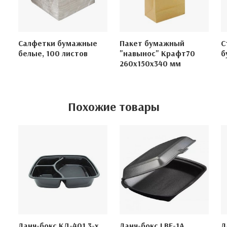
Салфетки бумажные
Пакет бумажный
С
белые, 100 листов
"навынос" Крафт70
б
260х150х340 мм
Похожие товары
Ланч-бокс КД-401 3-х
Ланч-бокс LBE-1А
Л