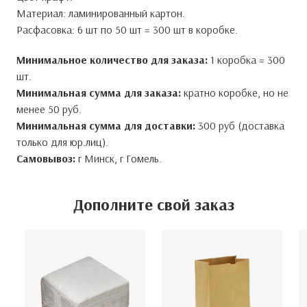
воскресенья и праздничных дней.
Даю согласие на обработку персональных данных.
Даю согласие на обработку персональных данных.
Даю согласие на обработку персональных данных.
График доставки по Гомельской области:
Среда - г. Жлобин, г. Рогачев (условия доставки
* — поля, обязательные для заполнения
* — поля, обязательные для заполнения
* — поля, обязательные для заполнения
* — поля, обязательные для заполнения
Материал: ламинированный картон.
уточняйте у менеджера).
Отправить
Отправить
Отправить
Четверг - г. Речица, г. Калинковичи, г. Мозырь, г. Ельск
Получить прайс
(условия доставки уточняйте у менеджера).
График доставки по Могилевской области:
г. Могилев, г. Быхов (условия доставки уточняйте у
менеджера).
Возможность
доставки по города РБ уточняйте у
менеджера.
Расфасовка: 6 шт по 50 шт = 300 шт в коробке.
Оплата:
Безналичный расчет для юридических лиц.
Минимальное количество для заказа:
1 коробка = 300
шт.
Минимальная сумма для заказа:
кратно коробке, но не
менее 50 руб.
Минимальная сумма для доставки:
300 руб (доставка
только для юр.лиц).
Самовывоз:
г Минск, г Гомель.
Дополните свой заказ