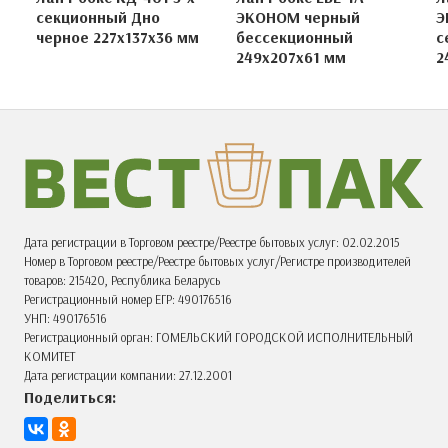
секционный Дно
ЭКОНОМ черный
Э
черное 227х137х36 мм
бессекционный
с
249х207х61 мм
2
Дата регистрации в Торговом реестре/Реестре бытовых услуг: 02.02.2015
Номер в Торговом реестре/Реестре бытовых услуг/Регистре производителей
товаров: 215420, Республика Беларусь
Регистрационный номер ЕГР: 490176516
УНП: 490176516
Регистрационный орган: ГОМЕЛЬСКИЙ ГОРОДСКОЙ ИСПОЛНИТЕЛЬНЫЙ
КОМИТЕТ
Дата регистрации компании: 27.12.2001
Поделиться: