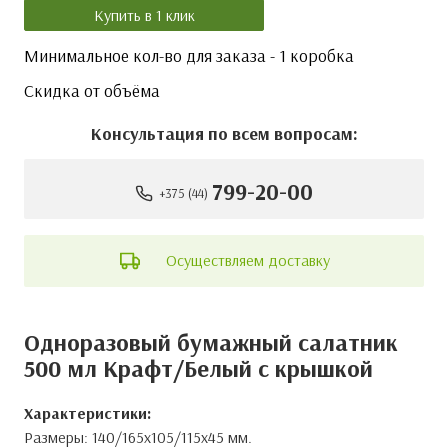
Купить в 1 клик
Минимальное кол-во для заказа - 1 коробка
Скидка от объёма
Консультация по всем вопросам:
799-20-00
+375 (44)
Осуществляем доставку
Одноразовый бумажный салатник
500 мл Крафт/Белый с крышкой
Самовывоз со склада
Сумма минимального заказа составляет – 50 руб.
Адрес склада: г.
Минск
, ул. Почтовая, д. 16 к3 ангар 14.
График работы склада г. Минск:
ПН - ЧТ с 09:00 до
16:30, обед: 13:00 до 14:00, ПТ с 09:00 до 15:30,
обед: 13:00 до 14:00.
Выходные: Суббота,
воскресенье и праздничные дни.
Адрес склада: г.
Гомель
, ул. Троллейбусная, д. 12В-6.
Характеристики:
График работы склада г. Гомель:
ПН - ЧТ с 09:00 до
16:00, обед: 13:00 до 14:00, ПТ с 09:00 до 15:30,
обед: 13:00 до 14:00
. Выходные: Суббота,
воскресенье и праздничные дни.
Наши клиенты могут самостоятельно приехать за
выбранной продукцией.
Предварительно согласовав
с нашим менеджером удобное время для приезда
в наш офис и на склад
. При оформлении заказа на
сайте, рекомендуем выбрать способ доставки
Размеры: 140/165х105/115х45 мм.
«Самовывоз со склада».
Условия доставки
Доставка для юридических лиц в пределах города
осуществляется бесплатно* при заказе на сумму
от 300 бел. руб*.